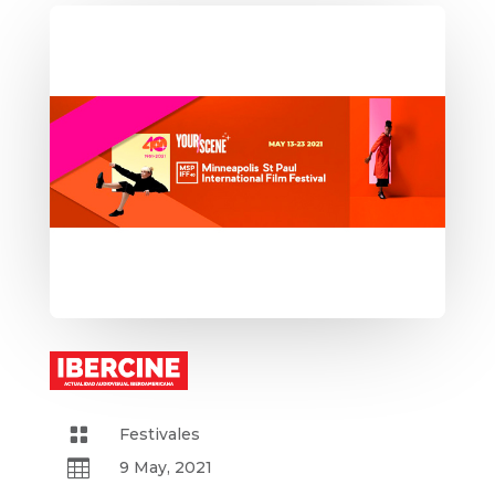

Festivales

9 May, 2021