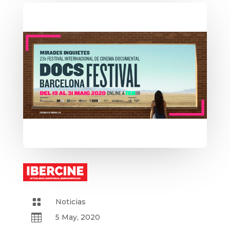

Noticias

5 May, 2020