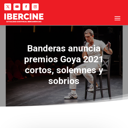
Banderas anuncia
premios Goya 2021
cortos, solemnes y
sobrios