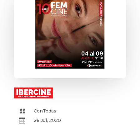

ConTodas

26 Jul, 2020