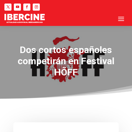
Dos cortos españoles
competirán en Festival
HÕFF