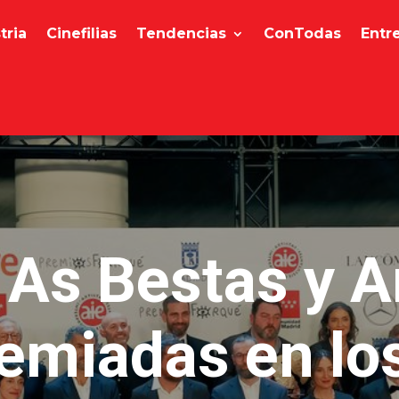
tria
Cinefilias
Tendencias
ConTodas
Entr
 As Bestas y A
emiadas en lo