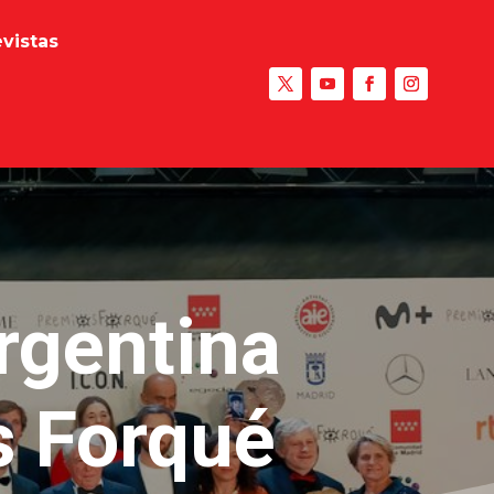
evistas
rgentina
s Forqué