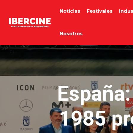
Noticias
Festivales
Indus
Nosotros
España:
1985 pr