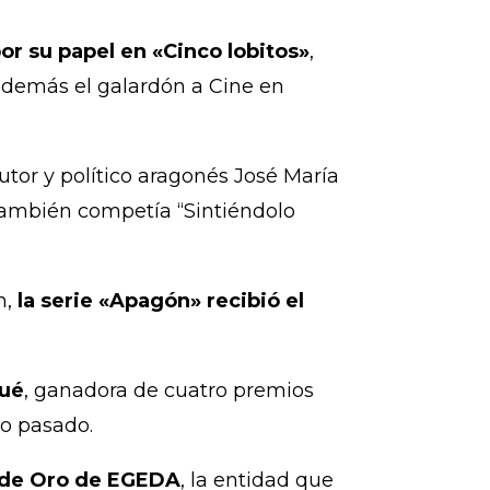
or su papel en «Cinco lobitos»
,
 además el galardón a Cine en
tor y político aragonés José María
también competía “Sintiéndolo
n,
la serie «Apagón» recibió el
qué
, ganadora de cuatro premios
ño pasado.
a de Oro de EGEDA
, la entidad que