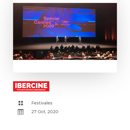

Festivales

27 Oct, 2020