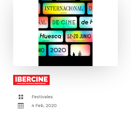

Festivales

4 Feb, 2020