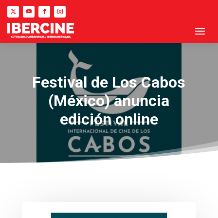
Festival de Los Cabos
(México) anuncia
edición online