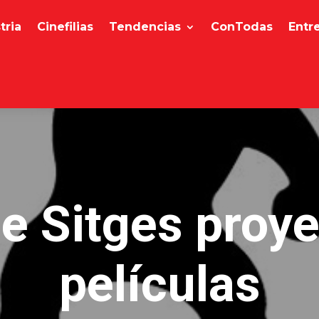
tria
Cinefilias
Tendencias
ConTodas
Entr
de Sitges proy
películas