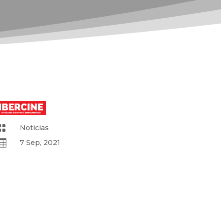

Noticias

7 Sep, 2021