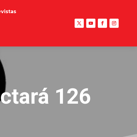
evistas
ectará 126