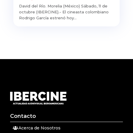
David del Río. Morelia (México) Sábado, 11 de
octubre (IBERCINE).- El cineasta colombiano
Rodrigo García estrenó hoy...
Contacto
Acerca de Nosotros