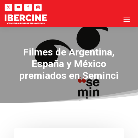
Filmes de Argentina,
España y México
premiados en Seminci