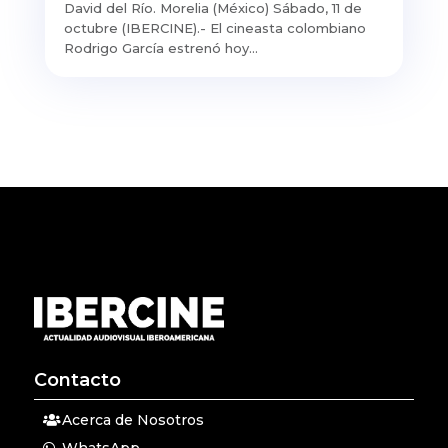
David del Río. Morelia (México) Sábado, 11 de
octubre (IBERCINE).- El cineasta colombiano
Rodrigo García estrenó hoy...
Contacto
Acerca de Nosotros