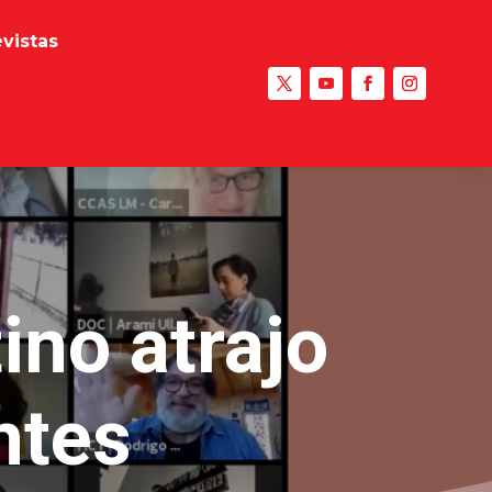
evistas
ino atrajo
ntes