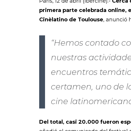
París, 12 de abril (Ibercine).-
Cerca 
primera parte celebrada online, 
Cinèlatino de Toulouse
, anunció 
“Hemos contado con
nuestras actividade
encuentros temático
certamen, uno de l
cine latinomerican
Del total, casi 20.000 fueron es