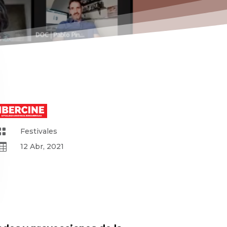

Festivales

12 Abr, 2021