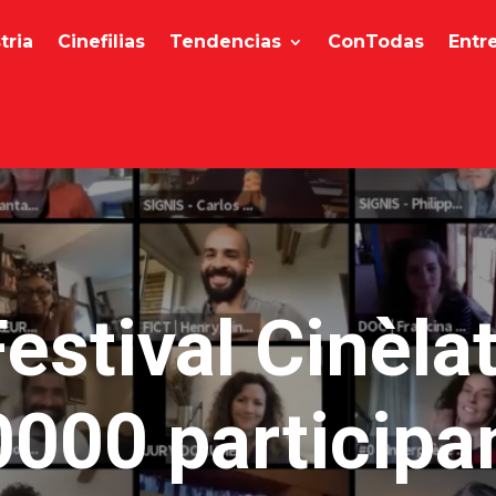
tria
Cinefilias
Tendencias
ConTodas
Entr
Festival Cinèlat
0000 participa