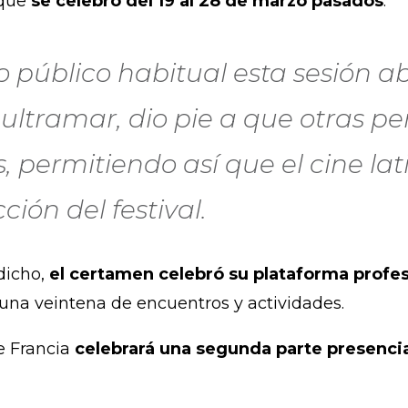
 que
se celebró del 19 al 28 de marzo pasados
.
o público habitual esta sesión ab
 ultramar, dio pie a que otras p
 permitiendo así que el cine la
ción del festival.
dicho,
el certamen celebró su plataforma profes
una veintena de encuentros y actividades.
e Francia
celebrará una segunda parte presencial