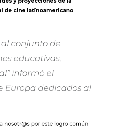
ades y proyecciones de la
al de cine latinoamericano
al conjunto de
nes educativas,
l” informó el
e Europa dedicados al
ra nosotr@s por este logro común”