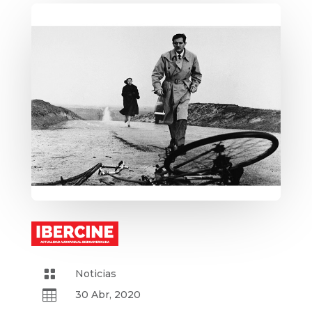

Noticias

30 Abr, 2020