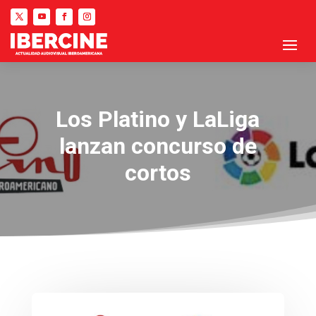
Los Platino y LaLiga
lanzan concurso de
cortos