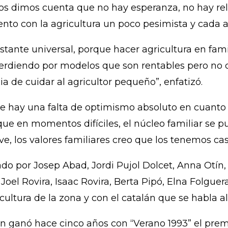
os dimos cuenta que no hay esperanza, no hay relev
 con la agricultura un poco pesimista y cada año
tante universal, porque hacer agricultura en famil
erdiendo por modelos que son rentables pero no cu
 de cuidar al agricultor pequeño”, enfatizó.
 hay una falta de optimismo absoluto en cuanto a l
 que en momentos difíciles, el núcleo familiar se 
elve, los valores familiares creo que los tenemos c
ado por Josep Abad, Jordi Pujol Dolcet, Anna Otín,
Joel Rovira, Isaac Rovira, Berta Pipó, Elna Folguera
ultura de la zona y con el catalán que se habla all
én ganó hace cinco años con “Verano 1993” el pre