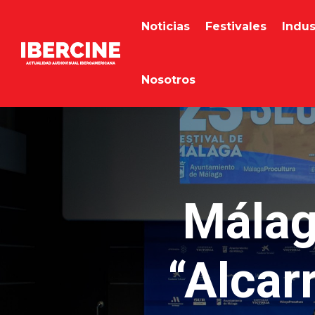
Noticias
Festivales
Indus
Nosotros
Málag
“Alcarr