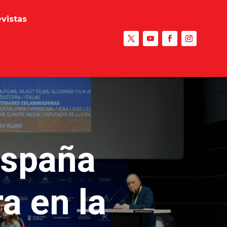
evistas
España
ra en la