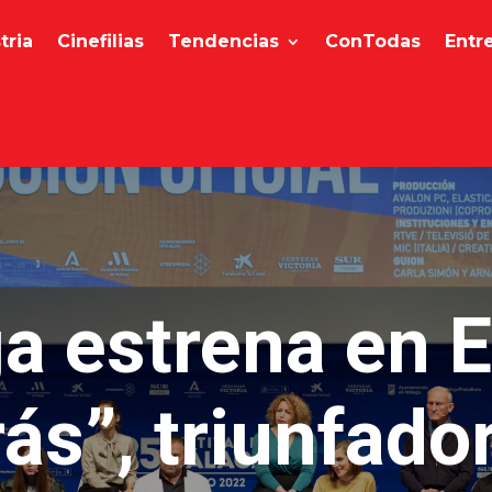
tria
Cinefilias
Tendencias
ConTodas
Entr
a estrena en 
ás”, triunfado