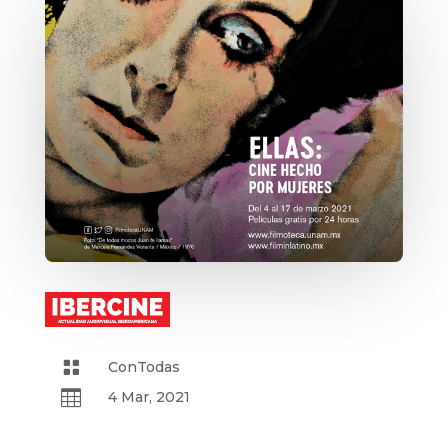

ConTodas

4 Mar, 2021