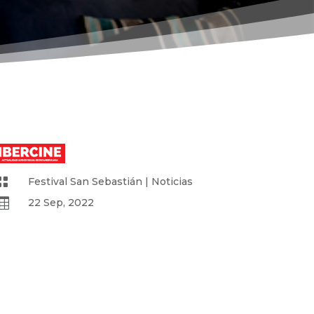

Festival San Sebastián
|
Noticias

22 Sep, 2022