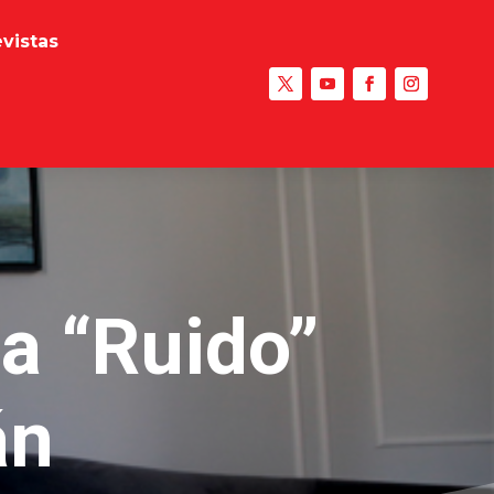
evistas
na “Ruido”
án