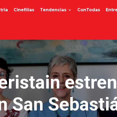
tria
Cinefilias
Tendencias
ConTodas
Entr
eristain estre
n San Sebasti