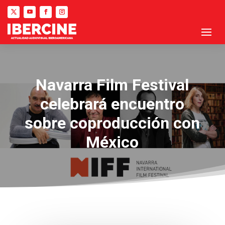
Navarra Film Festival
celebrará encuentro
sobre coproducción con
México