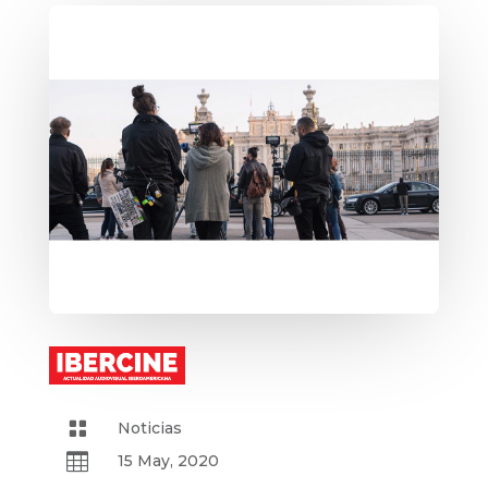

Noticias

15 May, 2020