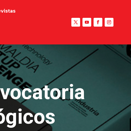
evistas
vocatoria
ógicos