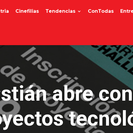
tria
Cinefilias
Tendencias
ConTodas
Entr
stián abre con
oyectos tecnol