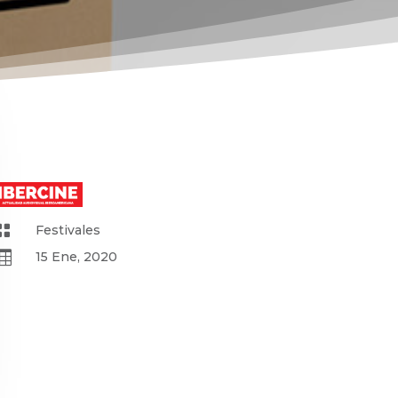

Festivales

15 Ene, 2020