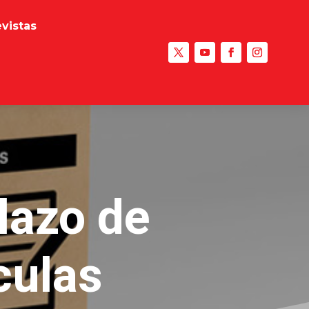
evistas
lazo de
culas