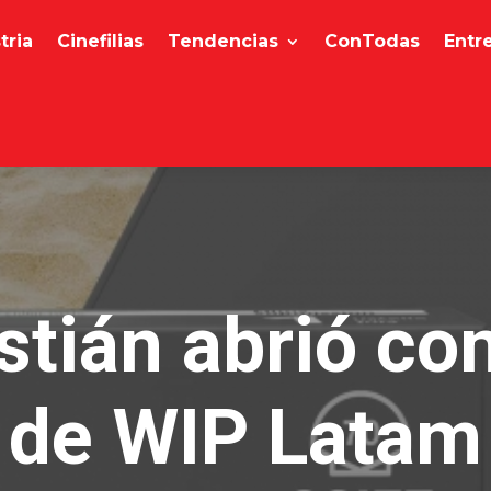
tria
Cinefilias
Tendencias
ConTodas
Entr
tián abrió co
de WIP Latam