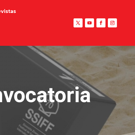
evistas
nvocatoria