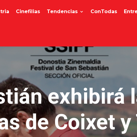
tria
Cinefilias
Tendencias
ConTodas
Entr
tián exhibirá 
las de Coixet y