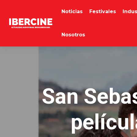
Noticias
Festivales
Indus
Nosotros
San Sebas
pelícu