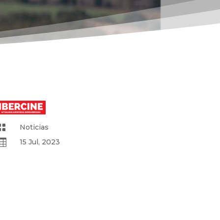

Noticias

15 Jul, 2023