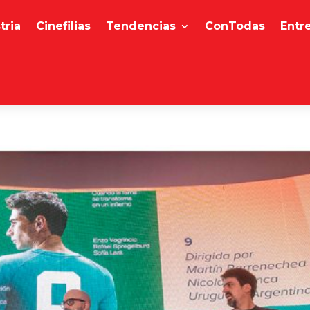
tria
Cinefilias
Tendencias
ConTodas
Entr