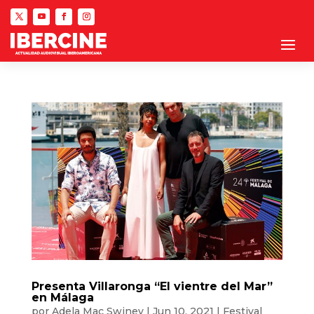
Presenta Villaronga “El vientre del Mar”
en Málaga
por
Adela Mac Swiney
|
Jun 10, 2021
|
Festival