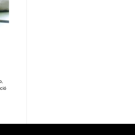
o,
ció