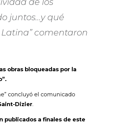
tividad de los
do juntos…y qué
a Latina” comentaron
las obras bloqueadas por la
o”.
cine” concluyó el comunicado
Saint-Dizier
.
n publicados a finales de este