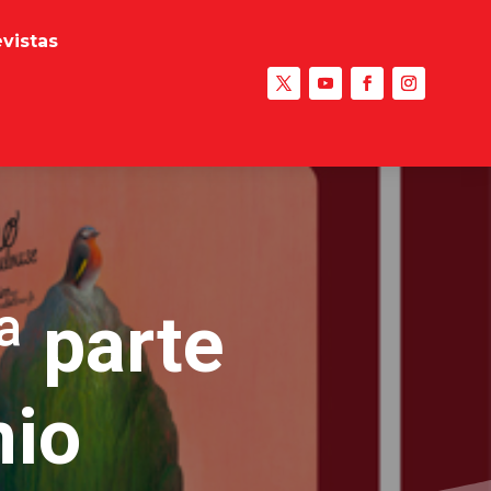
evistas
ª parte
nio