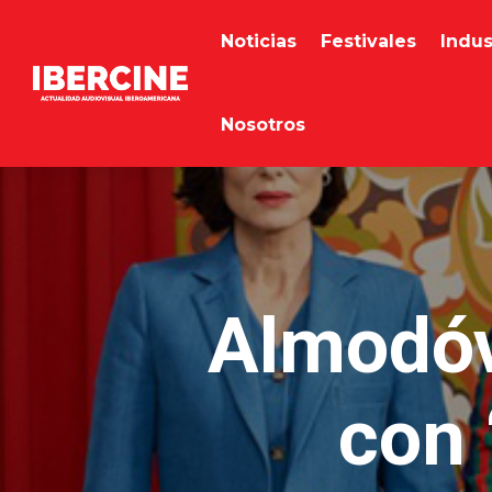
Noticias
Festivales
Indus
Nosotros
Almodóv
con 