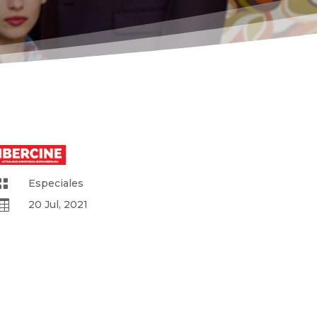

Especiales

20 Jul, 2021