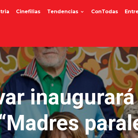
tria
Cinefilias
Tendencias
ConTodas
Entr
ar inaugurará
“Madres paral