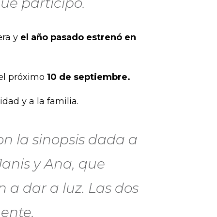
que participó.
era y
el año pasado estrenó en
 el próximo
10 de septiembre.
dad y a la familia.
n la sinopsis dada a
Janis y Ana, que
 a dar a luz. Las dos
ente.