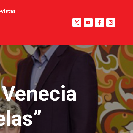
evistas
 Venecia
elas”