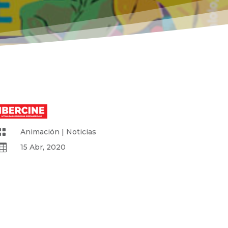

Animación
|
Noticias

15 Abr, 2020