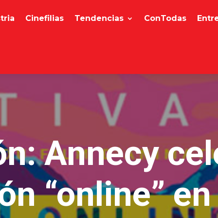
tria
Cinefilias
Tendencias
ConTodas
Entr
n: Annecy cel
ón “online” en