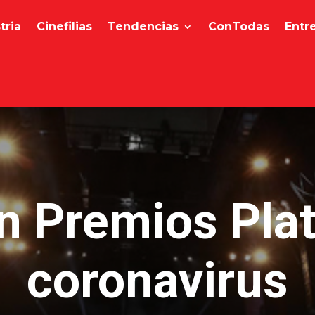
tria
Cinefilias
Tendencias
ConTodas
Entr
n Premios Plat
coronavirus