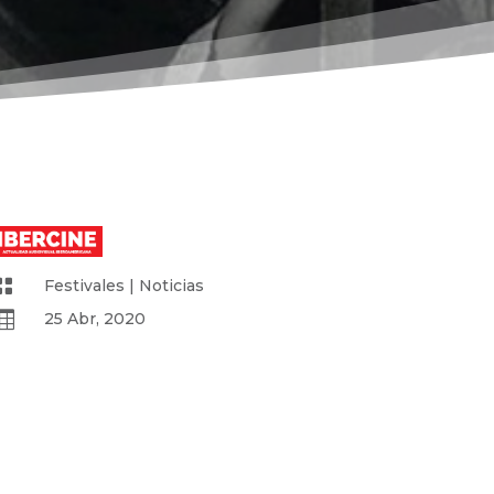

Festivales
|
Noticias

25 Abr, 2020