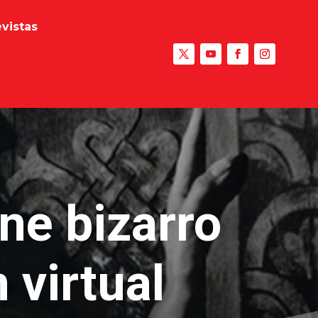
evistas
ine bizarro
 virtual