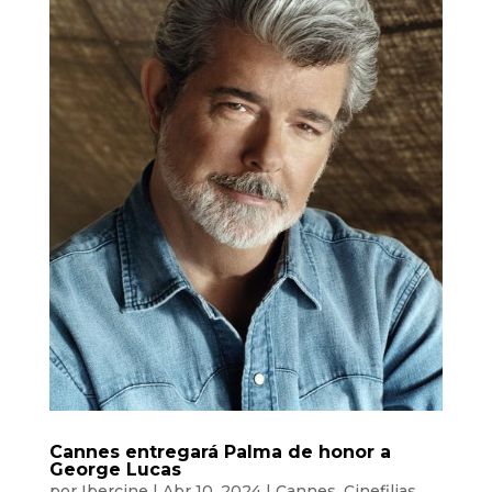
Cannes entregará Palma de honor a
George Lucas
por
Ibercine
|
Abr 10, 2024
|
Cannes
,
Cinefilias