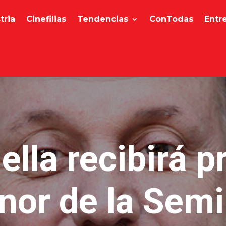
tria
Cinefilias
Tendencias
ConTodas
Entr
lla recibirá p
nor de la Semi