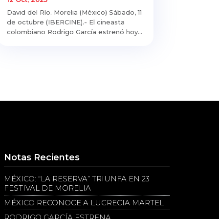
David del Río. Morelia (México) Sábado, 11
de octubre (IBERCINE).- El cineasta
colombiano Rodrigo García estrenó hoy...
Notas Recientes
MÉXICO: “LA RESERVA” TRIUNFA EN 23
FESTIVAL DE MORELIA
MÉXICO RECONOCE A LUCRECIA MARTEL
RODRIGO GARCÍA ESTRENA