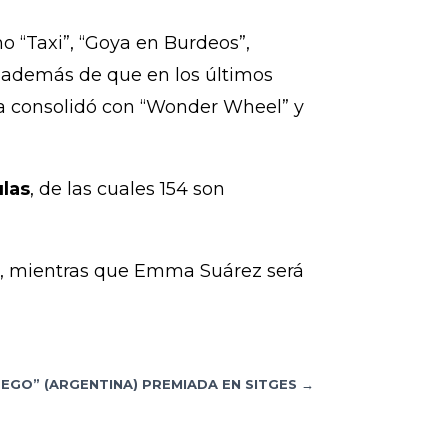
o “Taxi”, “Goya en Burdeos”,
, además de que en los últimos
 la consolidó con “Wonder Wheel” y
ulas
, de las cuales 154 son
o
, mientras que Emma Suárez será
APEGO” (ARGENTINA) PREMIADA EN SITGES
→