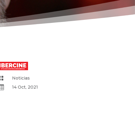

Noticias

14 Oct, 2021