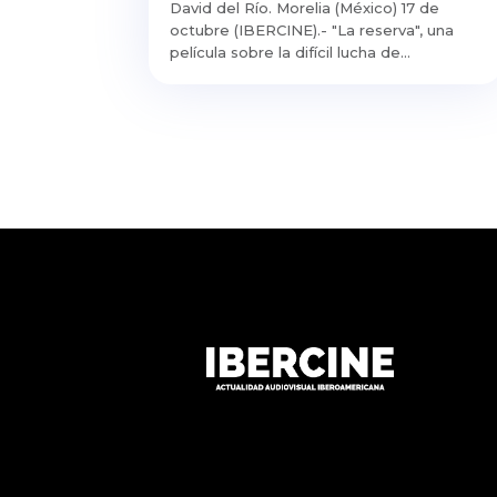
David del Río. Morelia (México) 17 de
octubre (IBERCINE).- "La reserva", una
película sobre la difícil lucha de...