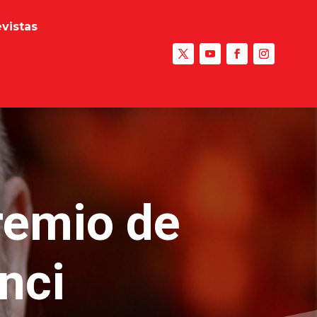
evistas
remio de
nci