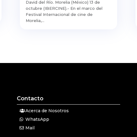
David del Río. Morelia (México) 13 de
octubre (IBERCINE).- En el marco del
Festival Internacional de cine de
Morelia,...
Contacto
Acerca de Nosotros
WhatsApp
Mail