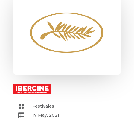

Festivales

17 May, 2021