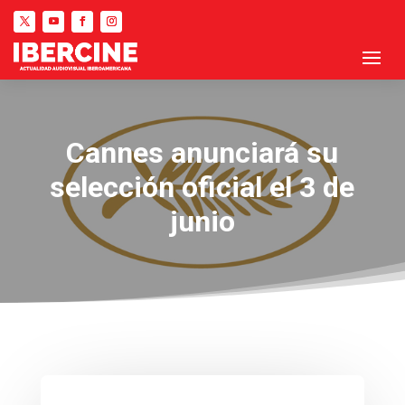
Cannes anunciará su
selección oficial el 3 de
junio