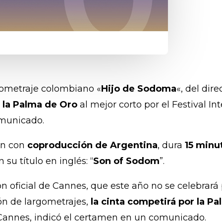
ortometraje colombiano «
Hijo de Sodoma
«, del dir
 la Palma de Oro
al mejor corto por el Festival I
omunicado.
én con
coproducción de Argentina
, dura
15 minu
 su título en inglés: “
Son of Sodom
”.
ión oficial de Cannes, que este año no se celebrará
ón de largometrajes,
la cinta competirá por la P
 Cannes, indicó el certamen en un comunicado.