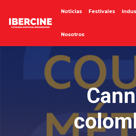
Noticias
Festivales
Indus
Nosotros
Cann
colom