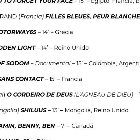
D TO FORGET YOUR FACE
– 15’ – Egipto, Francia, 
GRAND (
Francia)
FILLES BLEUES, PEUR BLANCH
OTORWAY65
– 14’ – Grecia
DDEN LIGHT
– 14’ – Reino Unido
OF SODOM
–
Documental
– 15’ – Colombia, Argent
SANS CONTACT
– 15’ – Francia
al
)
O CORDEIRO DE DEUS
(L’AGNEAU DE DIEU)
– 
ngolia)
SHILUUS
– 13’ – Mongolia, Reino Unido
AMIN, BENNY, BEN
– 7’ – Canadá