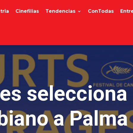
tria
Cinefilias
Tendencias
ConTodas
Entr
es selecciona 
biano a Palma 