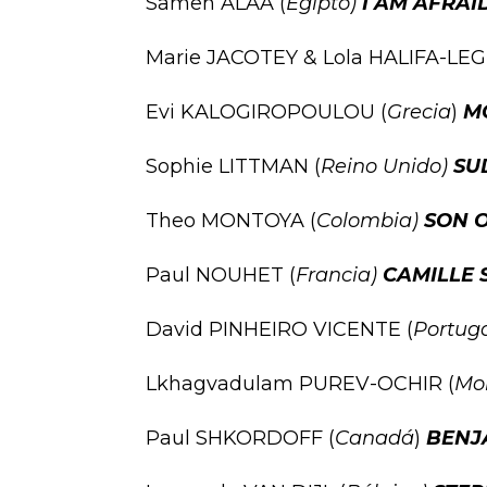
Sameh ALAA (
Egipto)
I AM AFRAI
Marie JACOTEY & Lola HALIFA-LE
Evi KALOGIROPOULOU (
Grecia
)
M
Sophie LITTMAN (
Reino Unido)
SU
Theo MONTOYA (
Colombia)
SON 
Paul NOUHET (
Francia)
CAMILLE 
David PINHEIRO VICENTE (
Portug
Lkhagvadulam PUREV-OCHIR (
Mo
Paul SHKORDOFF (
Canadá
)
BENJ