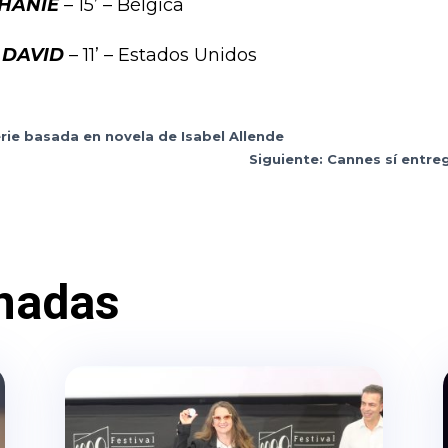
HANIE
– 15’ – Bélgica
)
DAVID
– 11’ – Estados Unidos
rie basada en novela de Isabel Allende
Siguiente: Cannes sí entre
nadas