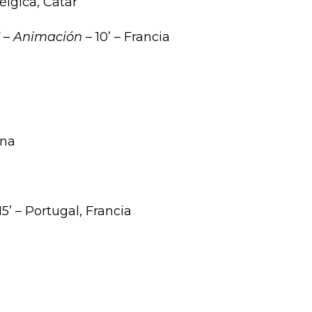
Bélgica, Catar
E
–
Animación
– 10’ – Francia
ina
15’ – Portugal, Francia