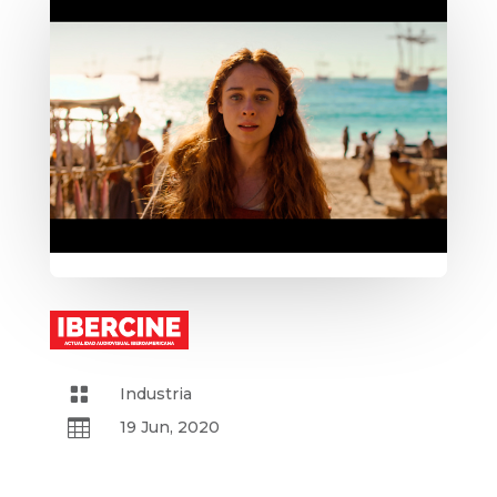

Industria

19 Jun, 2020