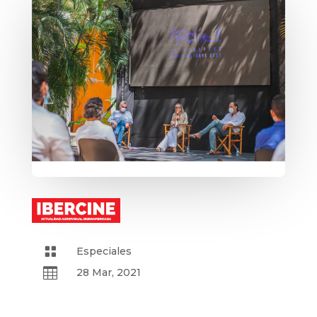

Especiales

28 Mar, 2021