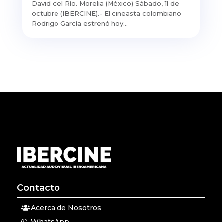
David del Río. Morelia (México) Sábado, 11 de
octubre (IBERCINE).- El cineasta colombiano
Rodrigo García estrenó hoy...
Contacto
Acerca de Nosotros
WhatsApp