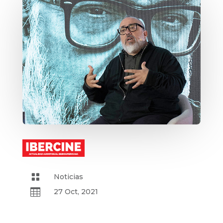

Noticias

27 Oct, 2021