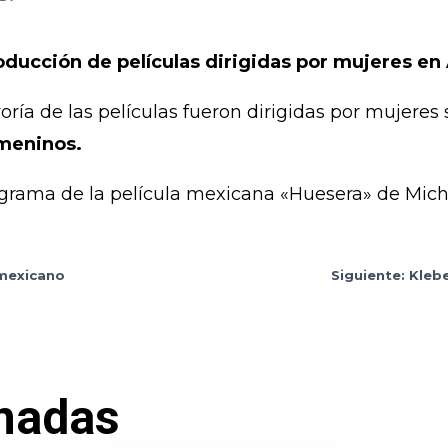
producción de películas dirigidas por mujeres e
yoría de las películas fueron dirigidas por mujere
emeninos.
tograma de la película mexicana «Huesera» de Mich
 mexicano
Siguiente: Kleb
nadas