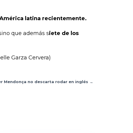
n América latina recientemente.
s sino que además s
iete de los
elle Garza Cervera)
er Mendonça no descarta rodar en inglés
→