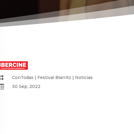

ConTodas
|
Festival Biarritz
|
Noticias

30 Sep, 2022