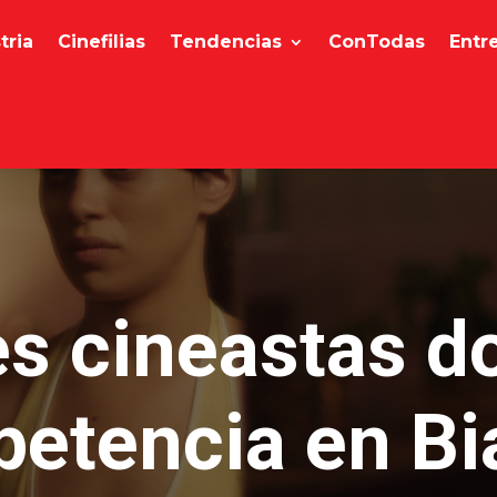
tria
Cinefilias
Tendencias
ConTodas
Entr
s cineastas 
etencia en Bia