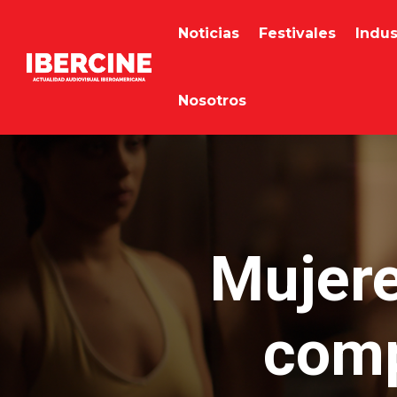
Noticias
Festivales
Indus
Nosotros
Mujere
comp