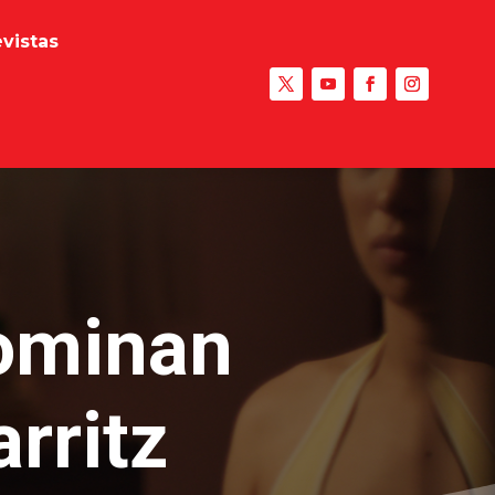
evistas
dominan
rritz