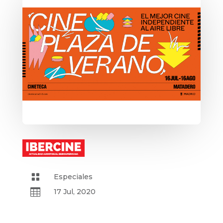

Especiales

17 Jul, 2020