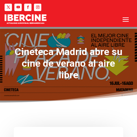
Cineteca Madrid abre su
cine de verano al aire
libre