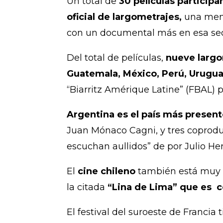
Un total de
30 películas participa
oficial de largometrajes,
una meno
con un documental más en esa sec
Del total de películas,
nueve largo
Guatemala, México, Perú, Uruguay
“Biarritz Amérique Latine” (FBAL) 
Argentina es el país más presente
Juan Mónaco Cagni, y tres coprod
escuchan aullidos” de por Julio He
El
cine chileno
también está muy pr
la citada
“Lina de Lima” que es 
El festival del suroeste de Franci