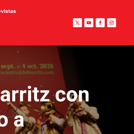
evistas
arritz con
o a