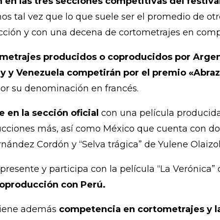
n en las tres secciones competitivas del festiva
s tal vez que lo que suele ser el promedio de o
ción y con una decena de cortometrajes en comp
metrajes producidos o coproducidos por Argenti
 y Venezuela competirán por el premio «Abrazo»
por su denominación en francés.
 en la sección oficial
con una película producida
ucciones más, así como México que cuenta con do
rnández Cordón y “Selva trágica” de Yulene Olaizol
esente y participa con la película “La Verónica”
coproducción con Perú.
a tiene además
competencia en cortometrajes y 