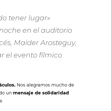
do tener lugar»
noche en el auditorio
cés, Maider Arosteguy,
r el evento fílmico
áculos.
Nos alegramos mucho de
ndo un
mensaje de solidaridad
a.