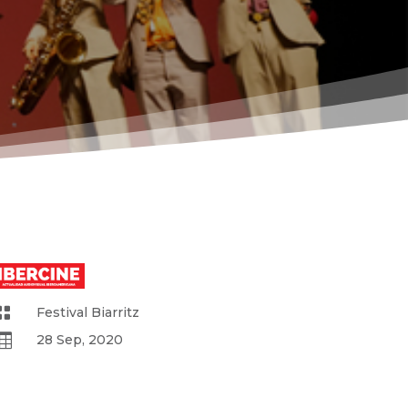
a

Festival Biarritz

28 Sep, 2020