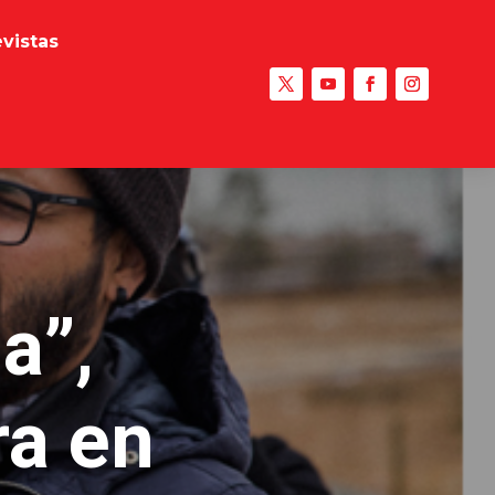
evistas
a”,
ra en