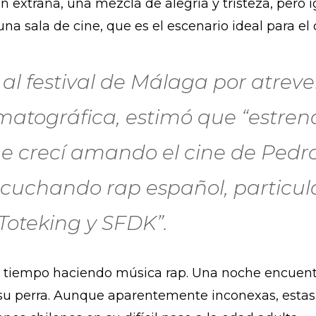
ón extraña, una mezcla de alegría y tristeza, pero
na sala de cine, que es el escenario ideal para el 
al festival de Málaga por atrever
ematográfica, estimó que “estren
ue crecí amando el cine de Pedr
 escuchando rap español, particu
oteking y SFDK”.
 el tiempo haciendo música rap. Una noche encuent
a su perra. Aunque aparentemente inconexas, esta