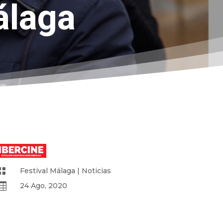
álaga

Festival Málaga
|
Noticias

24 Ago, 2020