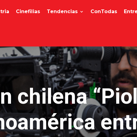
tria
Cinefilias
Tendencias
ConTodas
Entr
n chilena “Piol
noamérica ent