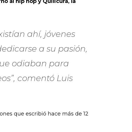
o al hip hop y Quilicura, la
istían ahí, jóvenes
edicarse a su pasión,
que odiaban para
eos”, comentó Luis
ciones que escribió hace más de 12