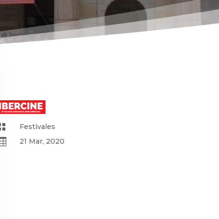

Festivales

21 Mar, 2020