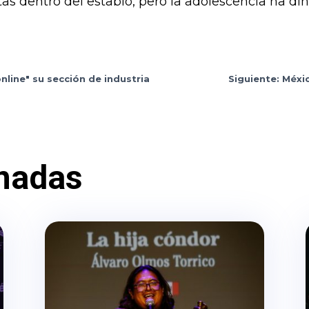
tas dentro del establo, pero la adolescencia ha d
online" su sección de industria
Siguiente: Méxi
nadas