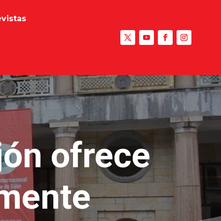
evistas
jón ofrece
amente