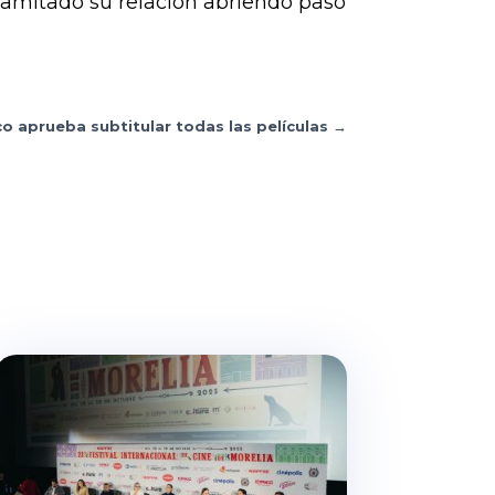
inamitado su relación abriendo paso
co aprueba subtitular todas las películas
→