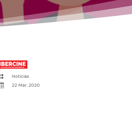

Noticias

22 Mar, 2020