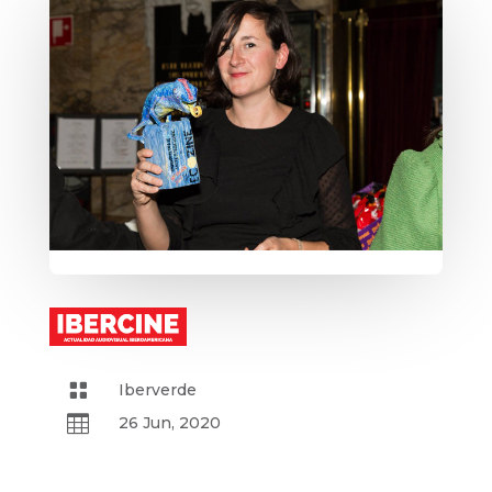

Iberverde

26 Jun, 2020