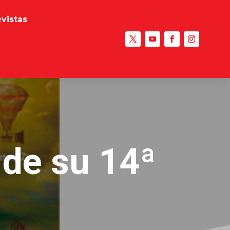
evistas
 de su 14ª