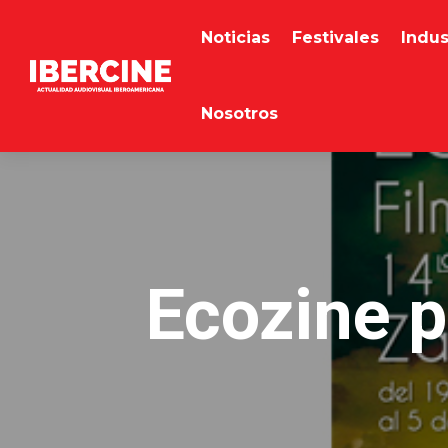
Noticias
Festivales
Indus
Nosotros
Ecozine p