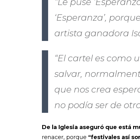
“Le puse ‘Esperanz
‘Esperanza’, porqu
artista ganadora Isa
“El cartel es como u
salvar, normalmente
que nos crea espera
no podía ser de otr
De la Iglesia aseguró que está m
renacer, porque
“festivales así s