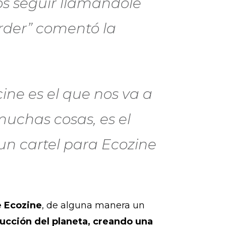
s seguir llamándole
rder” comentó la
cine es el que nos va a
muchas cosas, es el
un cartel para Ecozine
e Ecozine
, de alguna manera un
rucción del planeta, creando una