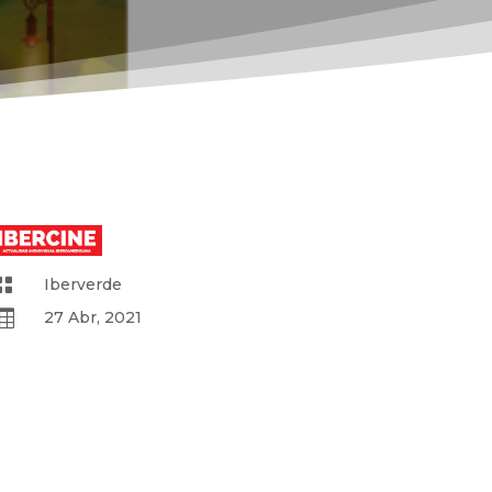

Iberverde

27 Abr, 2021