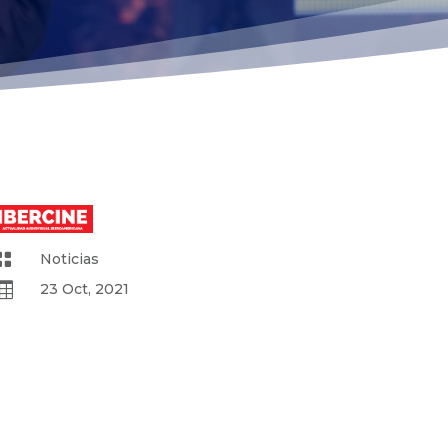

Noticias

23 Oct, 2021