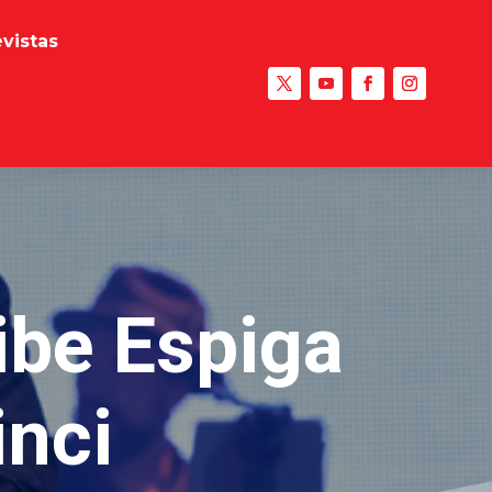
evistas
ibe Espiga
nci