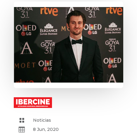

Noticias

8 Jun, 2020